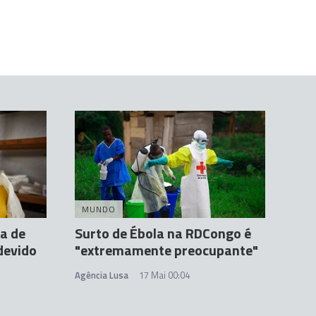
MUNDO
a de
Surto de Ébola na RDCongo é
devido
"extremamente preocupante"
Agência Lusa
17 Mai 00:04