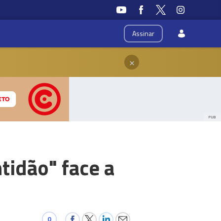
Assinar
×
PUB
tidão" face a
0