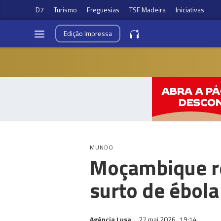
D7
Turismo
Freguesias
TSF Madeira
Iniciativas
Edição
Impressa
MUNDO
Moçambique re
surto de ébola
Agência Lusa
27 mai 2026
19:14