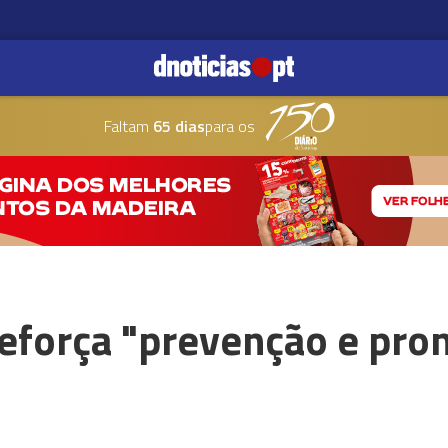
Faltam
65 dias
para os
força "prevenção e pron