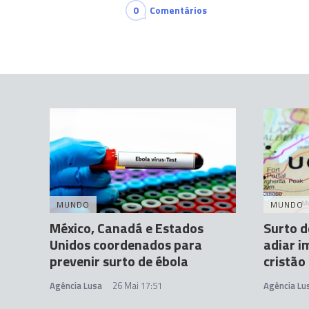
0
Comentários
MUNDO
MUNDO
México, Canadá e Estados
Surto d
Unidos coordenados para
adiar i
prevenir surto de ébola
cristão
Agência Lusa
26 Mai 17:51
Agência Lu