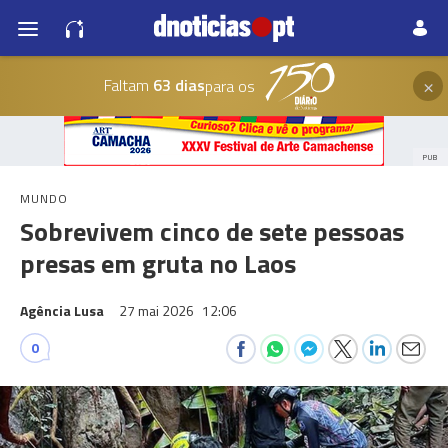
×
Faltam
63 dias
para os
PUB
MUNDO
Sobrevivem cinco de sete pessoas
presas em gruta no Laos
Agência Lusa
27 mai 2026
12:06
0