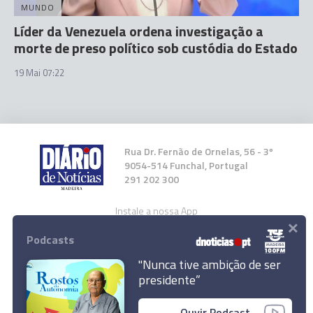
MUNDO
Líder da Venezuela ordena investigação a
morte de preso político sob custódia do Estado
19 Mai 07:22
Rua Dr. Fernão de Ornelas, 56 - 3º
9054-514 Funchal, Portugal
291 202 300
Instale a nossa App
×
Podcasts
"Nunca tive ambição de ser
presidente”
© 2026 Empresa Diário de Notícias, Lda.
Ouvir Podcast