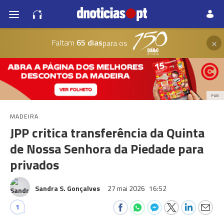
×
Faltam
65 dias
para os
PUB
MADEIRA
JPP critica transferência da Quinta
de Nossa Senhora da Piedade para
privados
Sandra S. Gonçalves
27 mai 2026
16:52
1