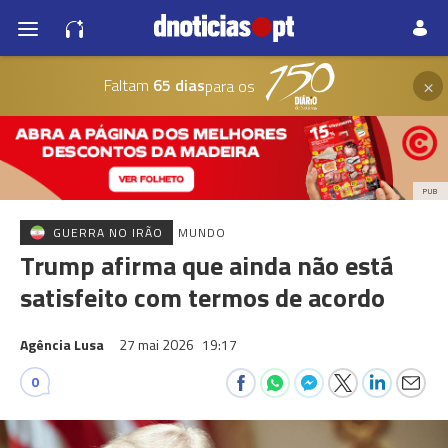
×
Faltam
65 dias
para os
PUB
GUERRA NO IRÃO
MUNDO
Trump afirma que ainda não está
satisfeito com termos de acordo
Agência Lusa
27 mai 2026
19:17
0