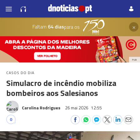
×
Faltam
64 dias
para os
PUB
CASOS DO DIA
Simulacro de incêndio mobiliza
bombeiros aos Salesianos
Carolina Rodrigues
26 mai 2026
12:55
0