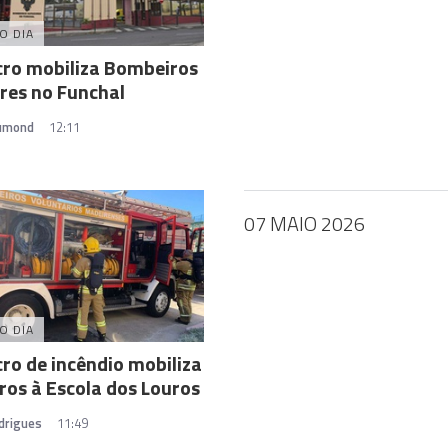
O DIA
ro mobiliza Bombeiros
res no Funchal
rumond
12:11
07 MAIO 2026
O DIA
ro de incêndio mobiliza
os à Escola dos Louros
drigues
11:49