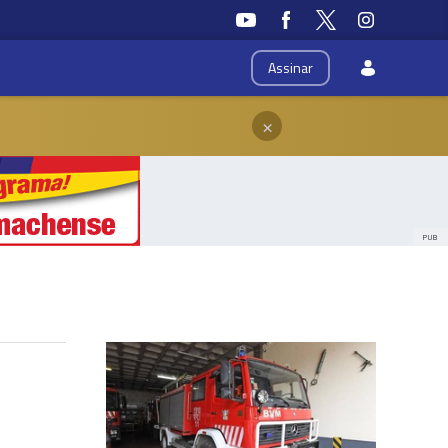
Assinar
×
PUB