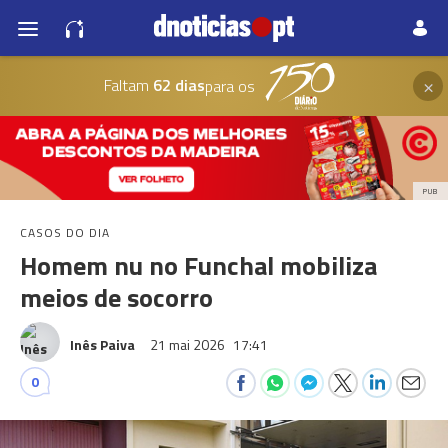
×
Faltam
62 dias
para os
PUB
CASOS DO DIA
Homem nu no Funchal mobiliza
meios de socorro
Inês Paiva
21 mai 2026
17:41
0