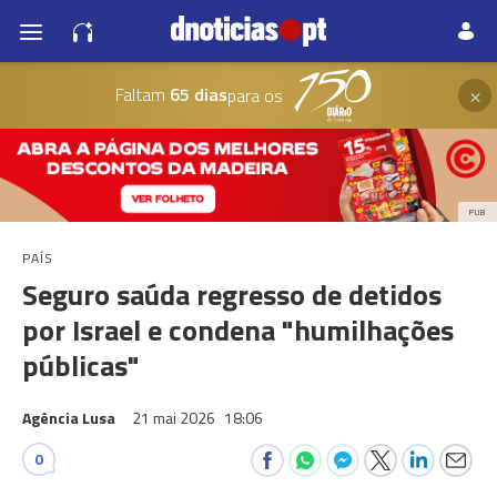
×
Faltam
65 dias
para os
PUB
PAÍS
Seguro saúda regresso de detidos
por Israel e condena "humilhações
públicas"
Agência Lusa
21 mai 2026
18:06
0