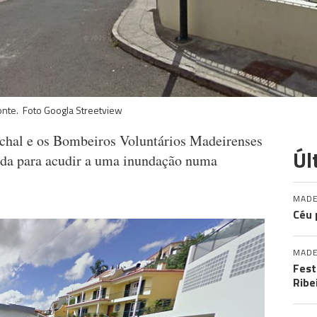
onte. Foto Googla Streetview
hal e os Bombeiros Voluntários Madeirenses
Úl
da para acudir a uma inundação numa
MADE
Céu 
MADE
Fest
Ribe