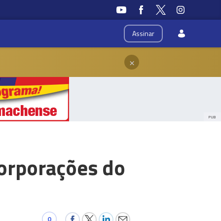
Assinar
×
PUB
orporações do
0