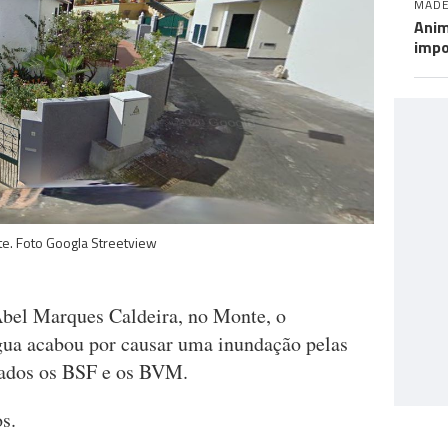
MADE
Anim
impo
te. Foto Googla Streetview
bel Marques Caldeira, no Monte, o
gua acabou por causar uma inundação pelas
mados os BSF e os BVM.
s.