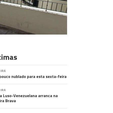
timas
IRA
pouco nublado para esta sexta-feira
IRA
a Luso-Venezuelana arranca na
ira Brava