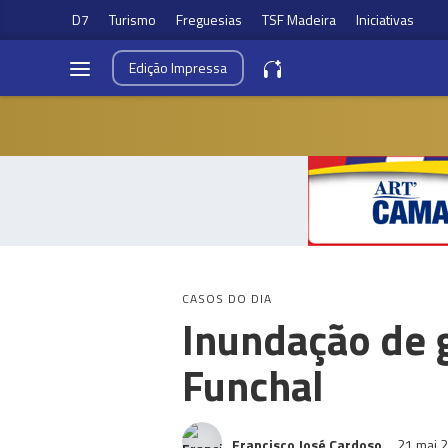
D7
Turismo
Freguesias
TSF Madeira
Iniciativas
Edição
Impressa
CASOS DO DIA
Inundação de 
Funchal
Francisco José Cardoso
21 mai 