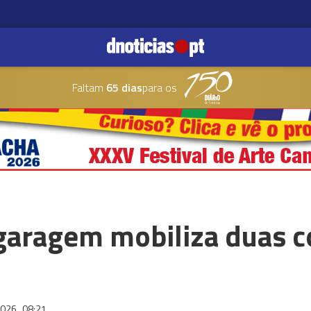
Faltam
65 dias
para os
garagem mobiliza duas c
2026
08:21