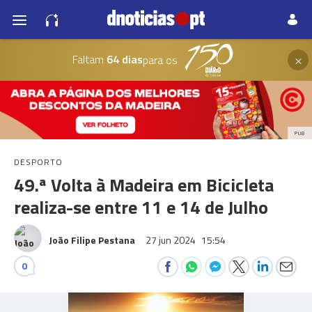
×
Faltam
64 dias
para os
PUB
DESPORTO
49.ª Volta à Madeira em Bicicleta
realiza-se entre 11 e 14 de Julho
João Filipe Pestana
27 jun 2024
15:54
0