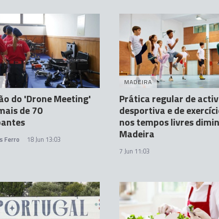
A
MADEIRA
ção do 'Drone Meeting'
Prática regular de acti
mais de 70
desportiva e de exercíci
pantes
nos tempos livres dimi
Madeira
s Ferro
18 Jun 13:03
7 Jun 11:03