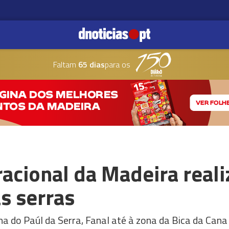
Faltam
65 dias
para os
cional da Madeira realiz
s serras
a do Paúl da Serra, Fanal até à zona da Bica da Cana