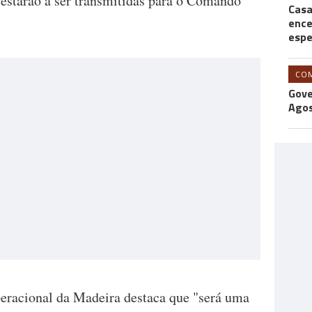
 estarão a ser transmitidas para o Comando
Casa
ence
espe
CO
Gove
Agos
racional da Madeira destaca que "será uma