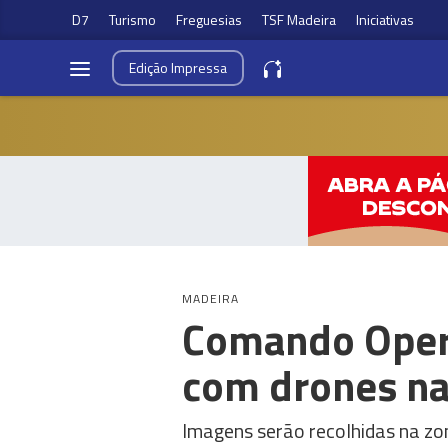
D7
Turismo
Freguesias
TSF Madeira
Iniciativas
Edição
Impressa
MADEIRA
Comando Opera
com drones na
Imagens serão recolhidas na zon