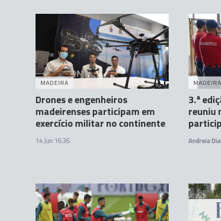
MADEIRA
MADEIR
Drones e engenheiros
3.ª edi
madeirenses participam em
reuniu 
exercício militar no continente
partici
14 Jun 16:36
Andreia Dia