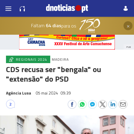
×
Faltam
64 dias
para os
PUB
REGIONAIS 2024
MADEIRA
CDS recusa ser "bengala" ou
"extensão" do PSD
Agência Lusa
05 mai 2024
09:39
2