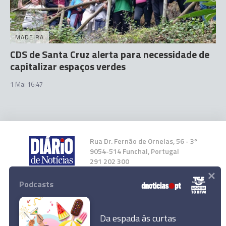
MADEIRA
CDS de Santa Cruz alerta para necessidade de
capitalizar espaços verdes
1 Mai 16:47
Rua Dr. Fernão de Ornelas, 56 - 3º
9054-514 Funchal, Portugal
291 202 300
×
Podcasts
Instale a nossa App
Da espada às curtas