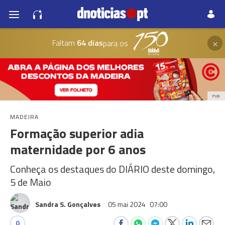
×
Faltam
64 dias
para os
PUB
MADEIRA
Formação superior adia
maternidade por 6 anos
Conheça os destaques do DIÁRIO deste domingo,
5 de Maio
Sandra S. Gonçalves
05 mai 2024
07:00
0