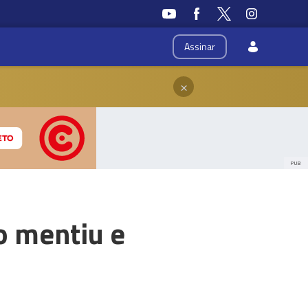
Assinar
×
PUB
o mentiu e