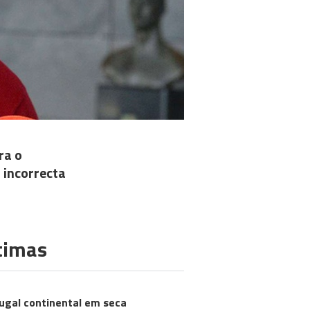
ra o
 incorrecta
timas
ugal continental em seca