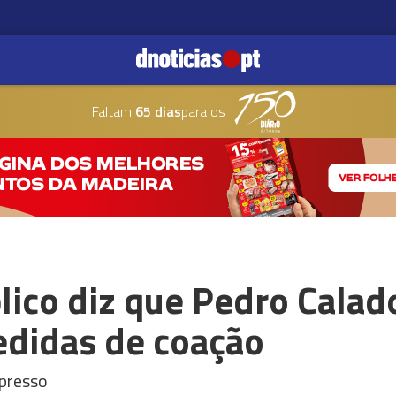
Faltam
65 dias
para os
lico diz que Pedro Calad
edidas de coação
xpresso