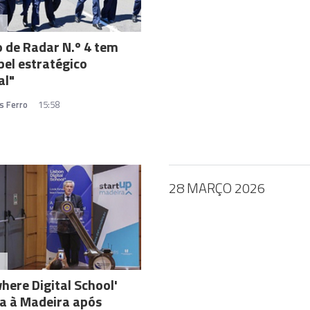
A
 de Radar N.º 4 tem
el estratégico
al"
s Ferro
15:58
28 MARÇO 2026
A
here Digital School'
a à Madeira após