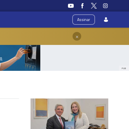
Assinar
×
PUB