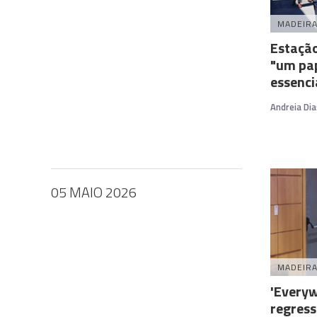
MADEIR
Estação
"um pap
essenci
Andreia Dia
05 MAIO 2026
MADEIR
'Everyw
regress