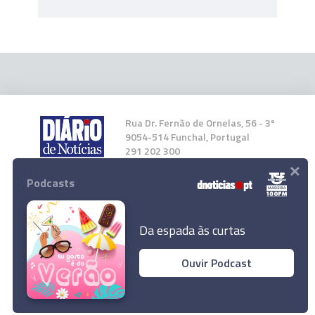
Rua Dr. Fernão de Ornelas, 56 - 3º
9054-514 Funchal, Portugal
291 202 300
×
Podcasts
Instale a nossa App
Da espada às curtas
Ouvir Podcast
© 2024 Empresa Diário de Notícias, Lda.
Todos os direitos reservados.