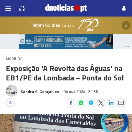
×
Faltam
65 dias
para os
PUB
MADEIRA
Exposição 'A Revolta das Águas' na
EB1/PE da Lombada – Ponta do Sol
Sandra S. Gonçalves
04 mai 2024
22:56
0