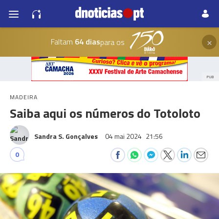
×
Faltam
64 dias
para os
PUB
MADEIRA
Saiba aqui os números do Totoloto
Sandra S. Gonçalves
04 mai 2024
21:56
0