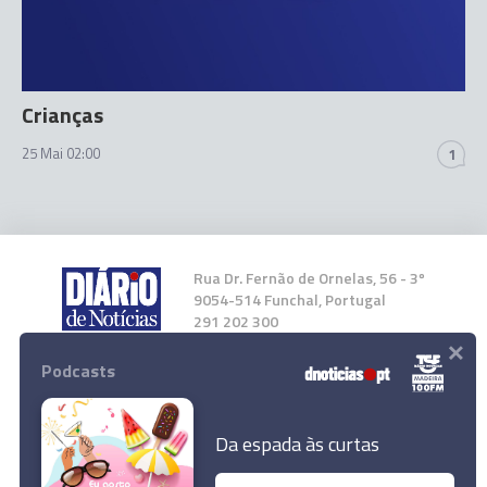
Crianças
25 Mai 02:00
1
Rua Dr. Fernão de Ornelas, 56 - 3º
9054-514 Funchal, Portugal
291 202 300
×
Podcasts
Instale a nossa App
Da espada às curtas