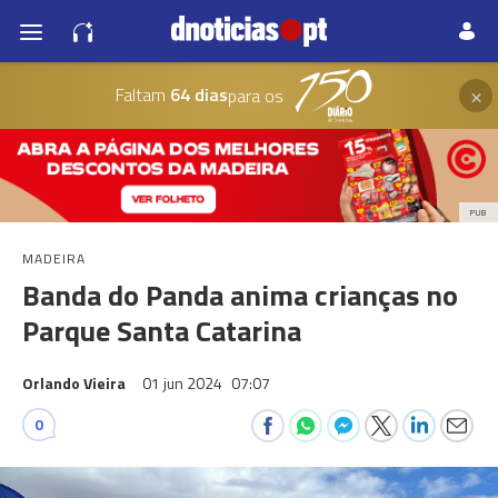
×
Faltam
64 dias
para os
PUB
MADEIRA
Banda do Panda anima crianças no
Parque Santa Catarina
Orlando Vieira
01 jun 2024
07:07
0