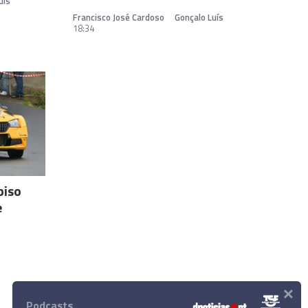
uís
Francisco José Cardoso
Gonçalo Luís
18:34
piso
e
×
Podcasts