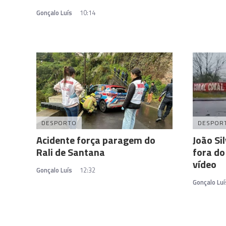
Gonçalo Luís
10:14
DESPORTO
DESPOR
Acidente força paragem do
João Si
Rali de Santana
fora do
vídeo
Gonçalo Luís
12:32
Gonçalo Luí