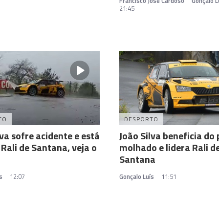
Francisco José Cardoso
Gonçalo L
21:45
TO
DESPORTO
lva sofre acidente e está
João Silva beneficia do 
 Rali de Santana, veja o
molhado e lidera Rali d
Santana
s
12:07
Gonçalo Luís
11:51