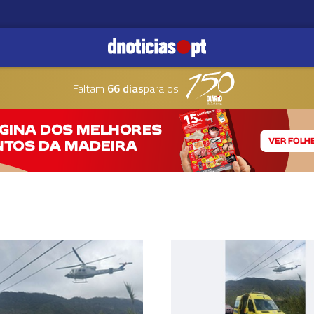
Faltam
66 dias
para os