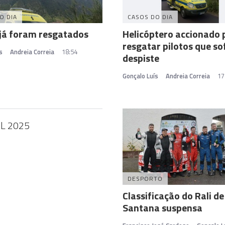
O DIA
CASOS DO DIA
 já foram resgatados
Helicóptero accionado 
resgatar pilotos que s
s
Andreia Correia
18:54
despiste
Gonçalo Luís
Andreia Correia
17
IL 2025
DESPORTO
Classificação do Rali de
Santana suspensa