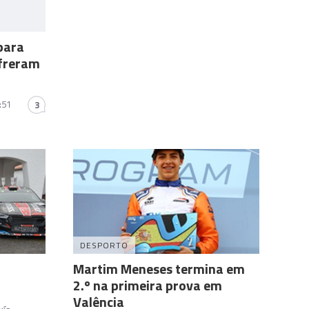
para
ofreram
:51
3
DESPORTO
Martim Meneses termina em
2.º na primeira prova em
Valência