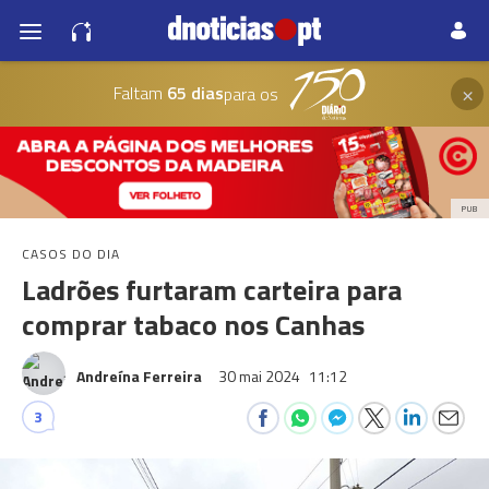
×
Faltam
65 dias
para os
PUB
CASOS DO DIA
Ladrões furtaram carteira para
comprar tabaco nos Canhas
Andreína Ferreira
30 mai 2024
11:12
3