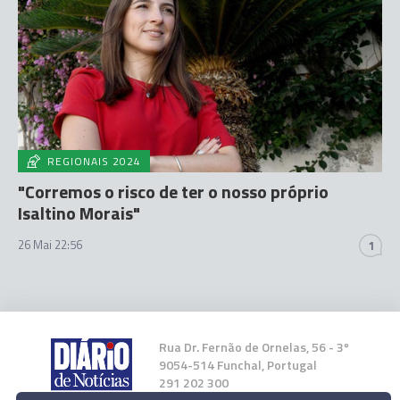
REGIONAIS 2024
"Corremos o risco de ter o nosso próprio
Isaltino Morais"
26 Mai 22:56
1
Rua Dr. Fernão de Ornelas, 56 - 3º
9054-514 Funchal, Portugal
291 202 300