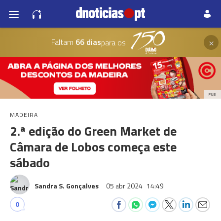
×
Faltam
66 dias
para os
PUB
MADEIRA
2.ª edição do Green Market de
Câmara de Lobos começa este
sábado
Sandra S. Gonçalves
05 abr 2024
14:49
0