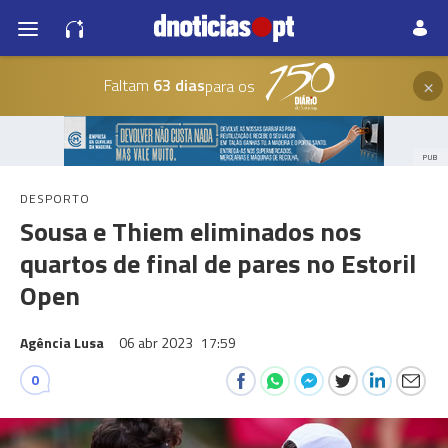
×
Faltam
63 dias
para os
PUB
DESPORTO
Sousa e Thiem eliminados nos
quartos de final de pares no Estoril
Open
Agência Lusa
06 abr 2023
17:59
0