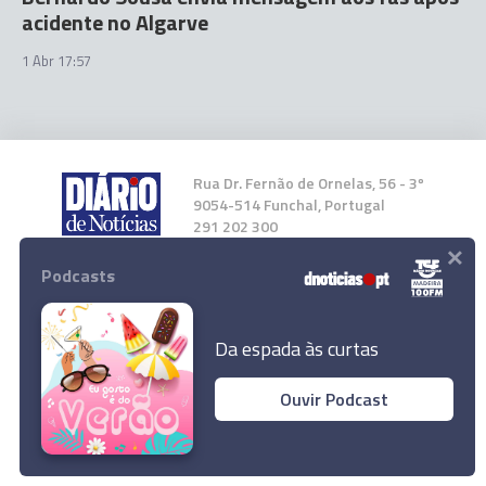
acidente no Algarve
1 Abr 17:57
Rua Dr. Fernão de Ornelas, 56 - 3º
9054-514 Funchal, Portugal
291 202 300
×
Podcasts
Instale a nossa App
Da espada às curtas
Ouvir Podcast
© 2023 Empresa Diário de Notícias, Lda.
Todos os direitos reservados.