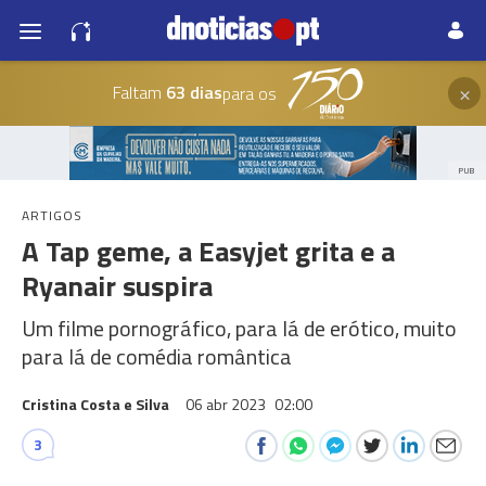
×
Faltam
63 dias
para os
PUB
ARTIGOS
A Tap geme, a Easyjet grita e a
Ryanair suspira
Um filme pornográfico, para lá de erótico, muito
para lá de comédia romântica
Cristina Costa e Silva
06 abr 2023
02:00
3