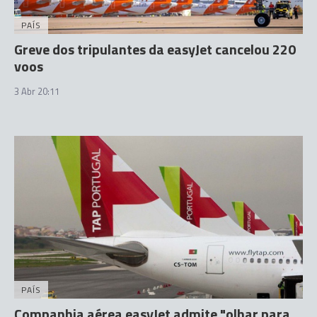
PAÍS
Greve dos tripulantes da easyJet cancelou 220
voos
3 Abr 20:11
PAÍS
Companhia aérea easyJet admite "olhar para