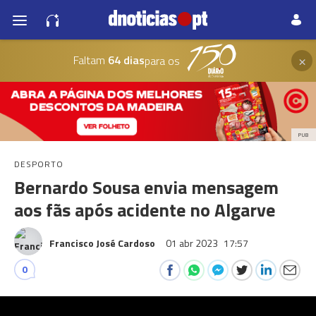
×
Faltam
64 dias
para os
PUB
DESPORTO
Bernardo Sousa envia mensagem
aos fãs após acidente no Algarve
Francisco José Cardoso
01 abr 2023
17:57
0