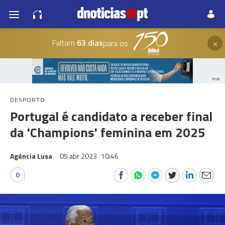
×
Faltam
63 dias
para os
PUB
DESPORTO
Portugal é candidato a receber final
da 'Champions' feminina em 2025
Agência Lusa
05 abr 2023
10:46
0