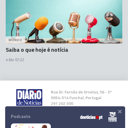
MUNDO
Saiba o que hoje é notícia
4 Abr 07:22
Rua Dr. Fernão de Ornelas, 56 - 3º
9054-514 Funchal, Portugal
291 202 300
×
Podcasts
Instale a nossa App