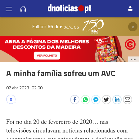
×
Faltam
66 dias
para os
PUB
A minha família sofreu um AVC
02 abr 2023
02:00
0
Foi no dia 20 de fevereiro de 2020… nas
televisões circulavam notícias relacionadas com
acontecimentos que antecederam a declaração por