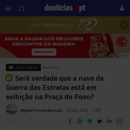
×
Faltam
66 dias
para os
PUB
FACT CHECK
MADEIRA
Será verdade que a nave da
Guerra das Estrelas está em
exibição na Praça do Povo?
Miguel Fernandes Luís
01 abr 2023
17:00
1