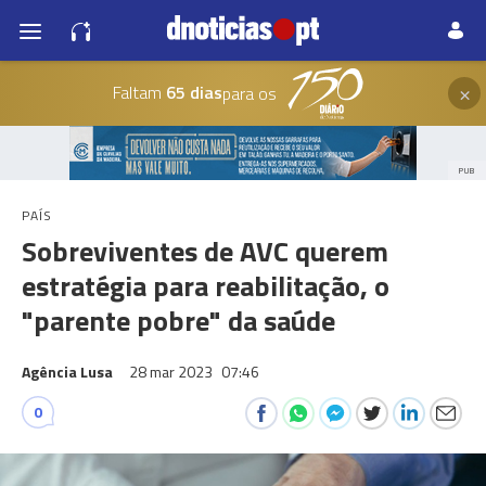
×
Faltam
65 dias
para os
PUB
PAÍS
Sobreviventes de AVC querem
estratégia para reabilitação, o
"parente pobre" da saúde
Agência Lusa
28 mar 2023
07:46
0