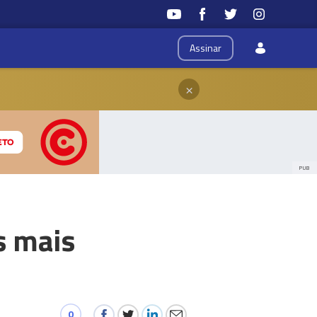
Assinar
×
PUB
s mais
0