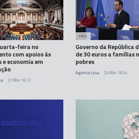
PAÍS
uarta-feira no
Governo da República d
ento com apoios às
de 30 euros a famílias 
s e economia em
pobres
ação
Agência Lusa
24 Mar 18:34
sa
21 Mar 16:12