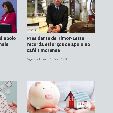
PAÍS
á apoio
Presidente de Timor-Leste
mais
recorda esforços de apoio ao
café timorense
Agência Lusa
19 Mar 12:09