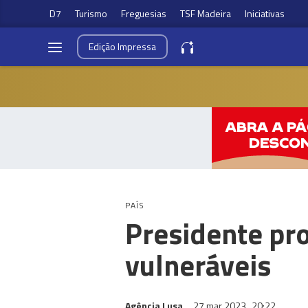
D7
Turismo
Freguesias
TSF Madeira
Iniciativas
Edição
Impressa
PAÍS
Presidente pr
vulneráveis
Agência Lusa
27 mar 2023
20:22