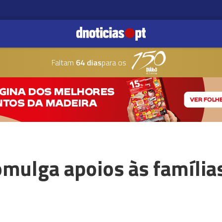
Faltam
64 dias
para os
omulga apoios às família