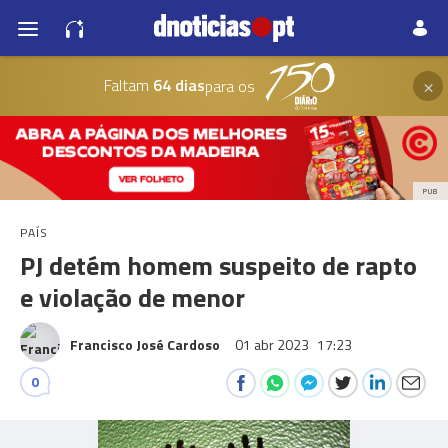
×
Faltam
64 dias
para os
PUB
PAÍS
PJ detém homem suspeito de rapto
e violação de menor
Francisco José Cardoso
01 abr 2023
17:23
0