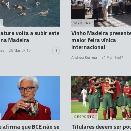
A
MADEIRA
tura volta a subir este
Vinho Madeira present
 na Madeira
maior feira vínica
internacional
tos
25 Mar 07:10
1
Andreia Correia
24 Mar 14:37
DESPORTO
 afirma que BCE não se
Titulares devem ser p