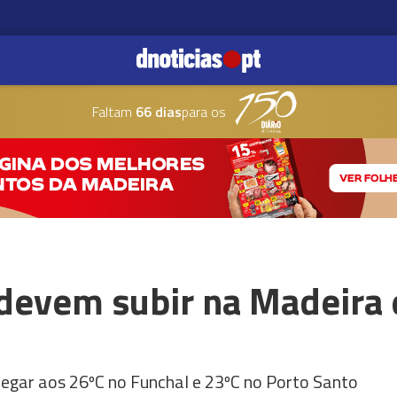
Faltam
66 dias
para os
evem subir na Madeira e
gar aos 26ºC no Funchal e 23ºC no Porto Santo