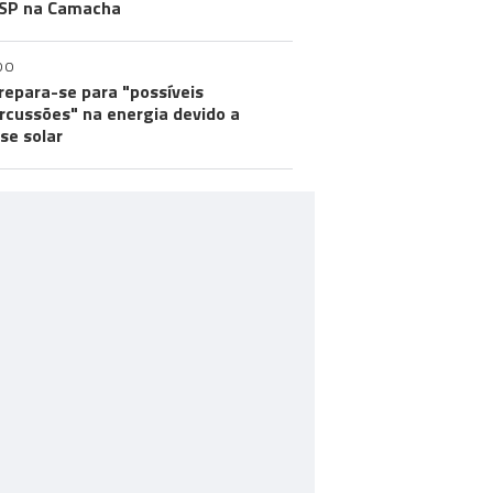
SP na Camacha
DO
repara-se para "possíveis
rcussões" na energia devido a
pse solar