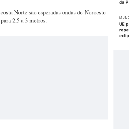
da P
 costa Norte são esperadas ondas de Noroeste
MUN
para 2,5 a 3 metros.
UE p
repe
ecli