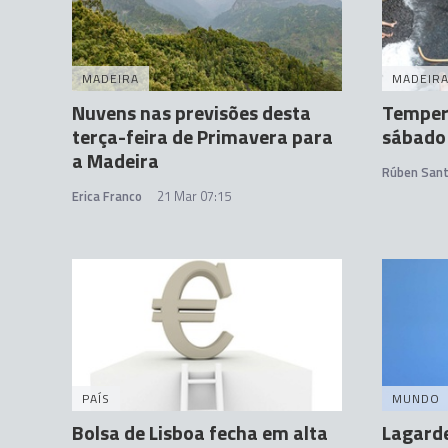
MADEIRA
MADEIR
Nuvens nas previsões desta
Tempera
terça-feira de Primavera para
sábado
a Madeira
Rúben San
Erica Franco
21 Mar 07:15
PAÍS
MUNDO
Bolsa de Lisboa fecha em alta
Lagarde