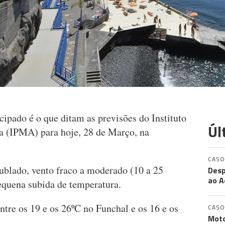
ipado é o que ditam as previsões do Instituto
Úl
a (IPMA) para hoje, 28 de Março, na
CASO
nublado, vento fraco a moderado (10 a 25
Desp
ao A
equena subida de temperatura.
tre os 19 e os 26ºC no Funchal e os 16 e os
CASO
Moto