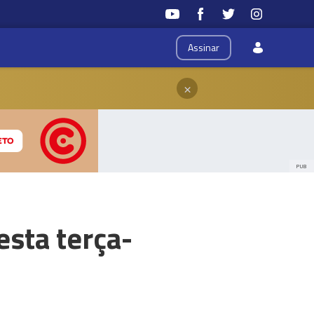
Assinar
×
PUB
sta terça-