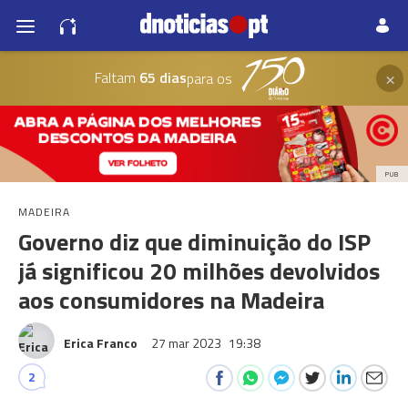
×
Faltam
65 dias
para os
PUB
MADEIRA
Governo diz que diminuição do ISP
já significou 20 milhões devolvidos
aos consumidores na Madeira
Erica Franco
27 mar 2023
19:38
2