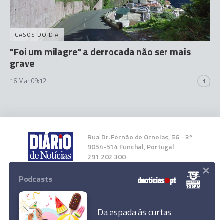
CASOS DO DIA
"Foi um milagre" a derrocada não ser mais
grave
16 Mar 09:12
1
Rua Dr. Fernão de Ornelas, 56 - 3º
9054-514 Funchal, Portugal
291 202 300
×
Podcasts
Instale a nossa App
Da espada às curtas