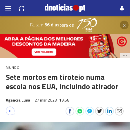
×
Faltam
66 dias
para os
PUB
MUNDO
Sete mortos em tiroteio numa
escola nos EUA, incluindo atirador
Agência Lusa
27 mar 2023
19:58
0