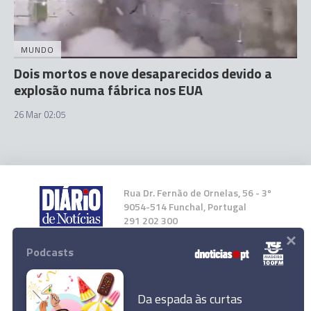
MUNDO
Dois mortos e nove desaparecidos devido a
explosão numa fábrica nos EUA
26 Mar 02:05
Rua Dr. Fernão de Ornelas, 56 - 3º
9054-514 Funchal, Portugal
291 202 300
×
Podcasts
Instale a nossa App
Da espada às curtas