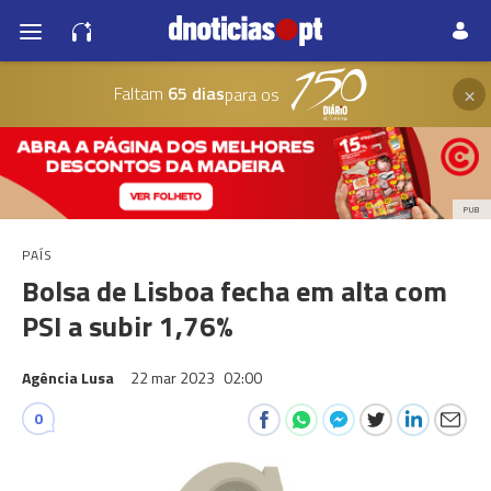
×
Faltam
65 dias
para os
PUB
PAÍS
Bolsa de Lisboa fecha em alta com
PSI a subir 1,76%
Agência Lusa
22 mar 2023
02:00
0