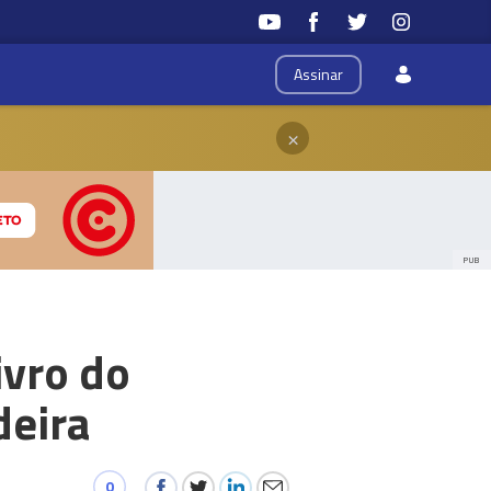
Assinar
×
PUB
ivro do
deira
0