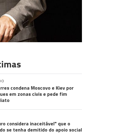
timas
DO
rres condena Moscovo e Kiev por
ues em zonas civis e pede fim
iato
ro considera inaceitável" que o
do se tenha demitido do apoio social