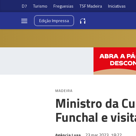
D7
Turismo
Freguesias
TSF Madeira
Iniciativas
Edição
Impressa
MADEIRA
Ministro da Cu
Funchal e visi
Agência Lusa
23 mar 2023
18:22