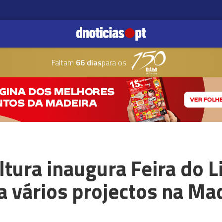
Faltam
66 dias
para os
ltura inaugura Feira do L
ta vários projectos na Ma