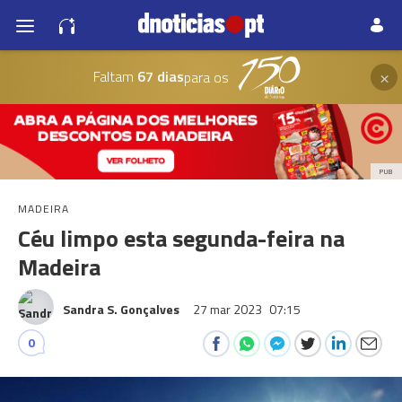
×
Faltam
67 dias
para os
PUB
MADEIRA
Céu limpo esta segunda-feira na
Madeira
Sandra S. Gonçalves
27 mar 2023
07:15
0