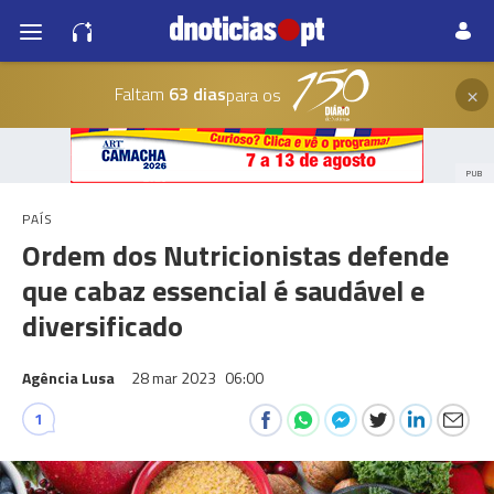
×
Faltam
63 dias
para os
PUB
PAÍS
Ordem dos Nutricionistas defende
que cabaz essencial é saudável e
diversificado
Agência Lusa
28 mar 2023
06:00
1