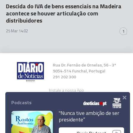
Descida do IVA de bens essenciais na Madeira
acontece se houver articulação com
distribuidores
25 Mar 14:02
1
Rua Dr. Fernão de Ornelas, 56 - 3º
9054-514 Funchal, Portugal
291 202 300
Instale a nossa App
×
Podcasts
"Nunca tive ambição de ser
presidente”
© 2023 Empresa Diário de Notícias, Lda.