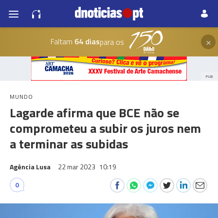
×
Faltam
64 dias
para os
PUB
MUNDO
Lagarde afirma que BCE não se
comprometeu a subir os juros nem
a terminar as subidas
Agência Lusa
22 mar 2023
10:19
0