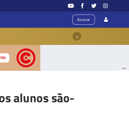
Assinar
×
PUB
dos alunos são-