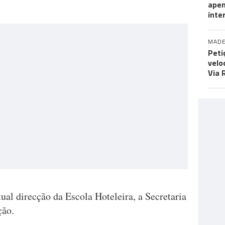
apen
inte
MADE
Peti
velo
Via 
tual direcção da Escola Hoteleira, a Secretaria
ção.