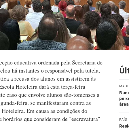
ecção educativa ordenada pela Secretaria de
Úl
elou há instantes o responsável pela tutela,
tica a recusa dos alunos em assistirem às
Escola Hoteleira dará esta terça-feira
MADE
Nuno
ste caso que envolve alunos são-tomenses a
peix
egunda-feira, se manifestaram contra as
área
a Hoteleira. Em causa as condições do
u horários que consideram de "escravatura"
PAÍS
Resi