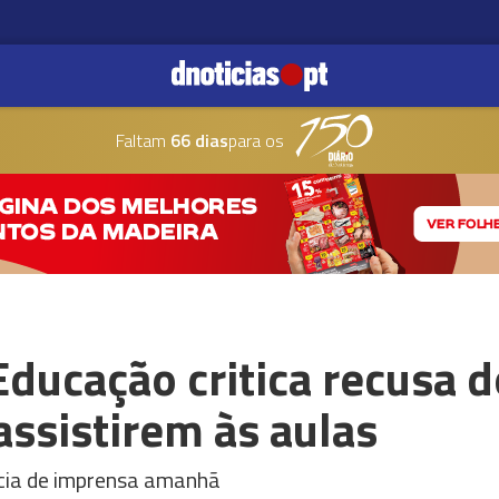
Faltam
66 dias
para os
Educação critica recusa 
ssistirem às aulas
ncia de imprensa amanhã