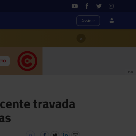
Assinar
×
PUB
cente travada
as
0