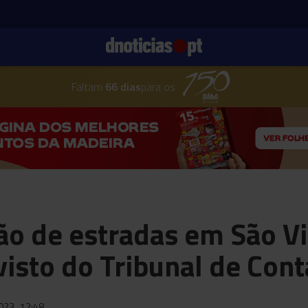
Faltam
66 dias
para os
o de estradas em São Vi
visto do Tribunal de Cont
2023
12:48