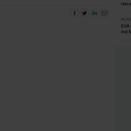
risc
MUN
EUA 
mil 