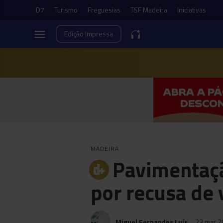
D7
Turismo
Freguesias
TSF Madeira
Iniciativas
Edição
Impressa
MADEIRA
Pavimentaçã
por recusa de 
Miguel Fernandes Luís
23 mar 