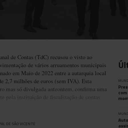
unal de Contas (TdC) recusou o visto ao
Úl
avimentação de vários arruamentos municipais
inado em Maio de 2022 entre a autarquia local
de 2,7 milhões de euros (sem IVA). Esta
MUN
Pres
iro mas só divulgada anteontem, confirma uma
com 
e pela instituição de fiscalização de contas
mom
MUN
Auto
AL DE SÃO VICENTE
assi