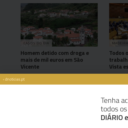
CASOS DO DIA
MADEIR
Homem detido com droga e
Todos o
mais de mil euros em São
trabalh
Vicente
Vista e
Andreína Ferreira
20 Mar 15:21
17 Mar 13:
‹ dnoticias.pt
Tenha ac
todos o
Rua Dr. Fernão de Ornelas, 56 - 3º
9054-514 Funchal, Portugal
DIÁRIO 
291 202 300