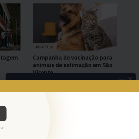
MADEIRA
ntagem
Campanha de vacinação para
animais de estimação em São
Vicente
×
Sandra S. Gonçalves
14 Mar 09:58
Podcasts
Os pequenos anúncios
Ouvir Podcast
© 2023 Empresa Diário de Notícias, Lda.
ser.
Todos os direitos reservados.