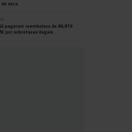
o de seca
DO
já pagaram reembolsos de 86,816
ME por sobretaxas ilegais