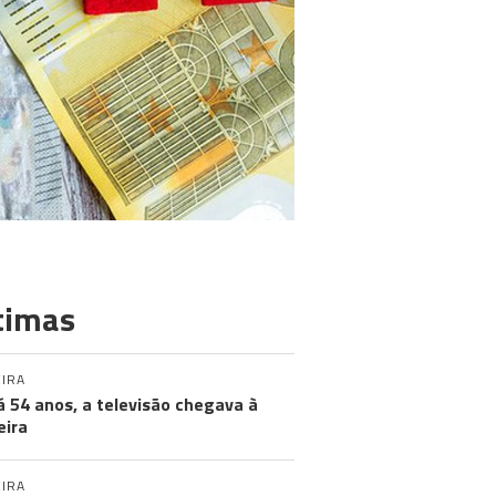
timas
IRA
á 54 anos, a televisão chegava à
ira
IRA