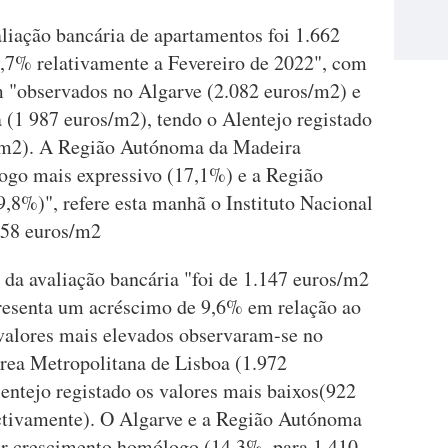
liação bancária de apartamentos foi 1.662
,7% relativamente a Fevereiro de 2022", com
m "observados no Algarve (2.082 euros/m2) e
 (1 987 euros/m2), tendo o Alentejo registado
s/m2). A Região Autónoma da Madeira
ogo mais expressivo (17,1%) e a Região
8%)", refere esta manhã o Instituto Nacional
.558 euros/m2
 da avaliação bancária "foi de 1.147 euros/m2
presenta um acréscimo de 9,6% em relação ao
valores mais elevados observaram-se no
rea Metropolitana de Lisboa (1.972
entejo registado os valores mais baixos(922
ctivamente). O Algarve e a Região Autónoma
r crescimento homólogo (14,3%, para 1.410