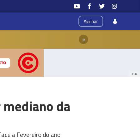
Assinar
×
PUB
r mediano da
face a Fevereiro do ano