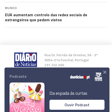
MUNDO
EUA aumentam controlo das redes sociais de
estrangeiros que pedem vistos
Rua Dr. Fernão de Ornelas, 56 - 3º
9054-514 Funchal, Portugal
291 202 300
×
Podcasts
Instale a nossa App
Da espada às curtas
Ouvir Podcast
© 2023 Empresa Diário de Notícias, Lda.