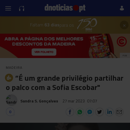
×
Faltam
63 dias
para os
PUB
MADEIRA
“É um grande privilégio partilhar
o palco com a Sofia Escobar"
Sandra S. Gonçalves
27 mar 2023
07:07
0