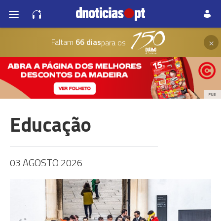
×
Faltam
66 dias
para os
PUB
Educação
03 AGOSTO 2026