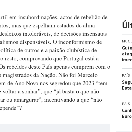
rtil em insubordinações, actos de rebelião de
Úl
intos, mas que espelham estados de alma
desleixos intoleráveis, de decisões insensatas
alismos dispensáveis. O inconformismo de
MUN
Gute
olítica de outros e a paixão clubística de
ataq
o resto, comprovando que Portugal está a
imed
 Os rebeldes deste País apenas cumprem com o
os magistrados da Nação. Não foi Marcelo
PAÍS
Segu
em de Ano Novo nos segredou que 2023 “tem
Esta
voltar a sonhar”, que “já basta o que não
ar ou amargurar”, incentivando a que “não
PAÍS
depende”?
Conh
Eur