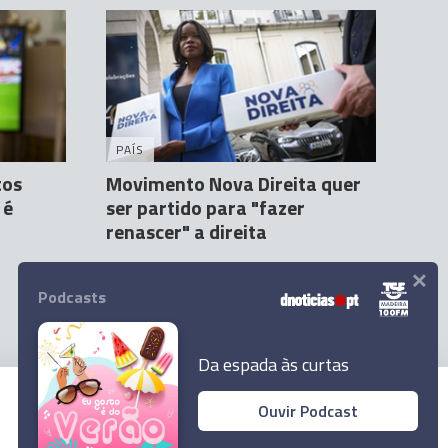
PAÍS
tos
Movimento Nova Direita quer
 é
ser partido para "fazer
renascer" a direita
×
Agência Lusa
8 Mar 18:03
Podcasts
Da espada às curtas
Ouvir Podcast
© 2023 Empresa Diário de Notícias, Lda.