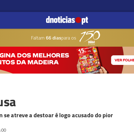
Faltam
66 dias
para os
usa
se atreve a destoar é logo acusado do pior
:00