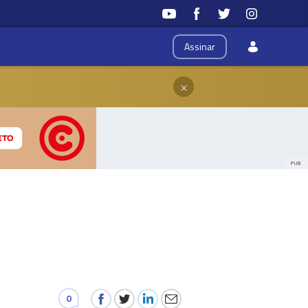
Assinar
×
PUB
0