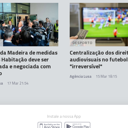
A
DESPORTO
 da Madeira de medidas
Centralização dos direi
 Habitação deve ser
audiovisuais no futebol
ada e negociada com
"irreversível"
o
Agência Lusa
15 Mar 18:15
sa
17 Mar 21:54
Instale a nossa App