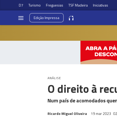
D7
Turismo
Freguesias
TSF Madeira
Iniciativas
Edição
Impressa
ANÁLISE
O direito à rec
Num país de acomodados quem 
Ricardo Miguel Oliveira
19 mar 2023
02