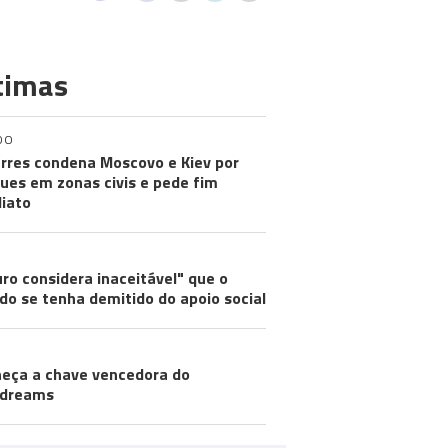
timas
DO
rres condena Moscovo e Kiev por
ues em zonas civis e pede fim
iato
ro considera inaceitável" que o
do se tenha demitido do apoio social
eça a chave vencedora do
odreams