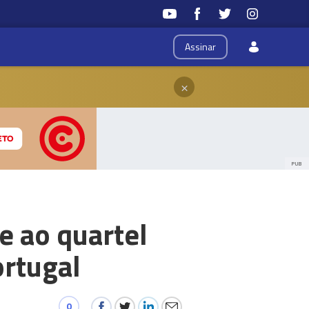
Assinar
×
PUB
e ao quartel
rtugal
0