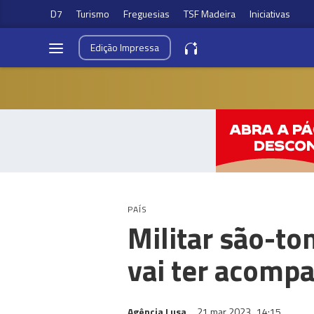
D7
Turismo
Freguesias
TSF Madeira
Iniciativas
Edição
Impressa
PAÍS
Militar são-to
vai ter acomp
Agência Lusa
21 mar 2023
14:15