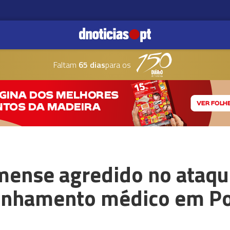
Faltam
65 dias
para os
mense agredido no ataqu
anhamento médico em Po