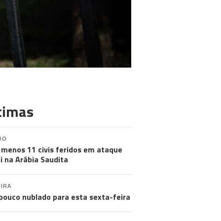
timas
DO
 menos 11 civis feridos em ataque
i na Arábia Saudita
IRA
pouco nublado para esta sexta-feira