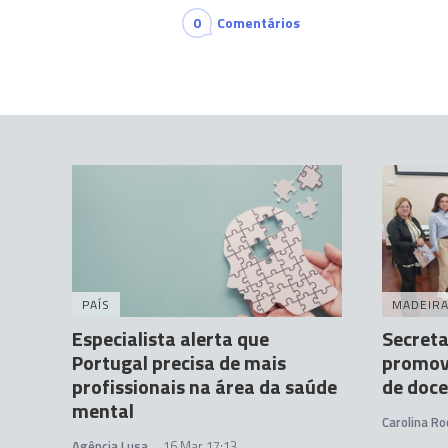
0
Comentários
PAÍS
MADEIR
Especialista alerta que
Secreta
Portugal precisa de mais
promov
profissionais na área da saúde
de doc
mental
Carolina Ro
Agência Lusa
16 Mar 17:13