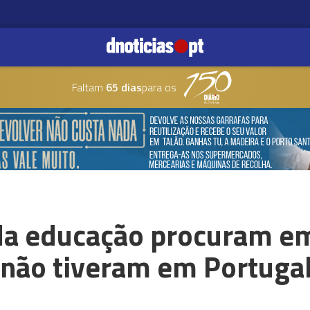
Faltam
65 dias
para os
 da educação procuram e
 não tiveram em Portuga