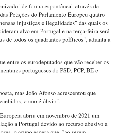
nizado "de forma espontânea" através da
 das Petições do Parlamento Europeu quatro
nsas injustiças e ilegalidades" das quais os
sideram alvo em Portugal e na terça-feira será
 de todos os quadrantes políticos", adianta a
que entre os eurodeputados que vão receber os
amentares portugueses do PSD, PCP, BE e
posta, mas João Afonso acrescentou que
recebidos, como é óbvio".
 Europeia abriu em novembro de 2021 um
lação a Portugal devido ao recurso abusivo a
sores, o grupo espera que, "ao serem