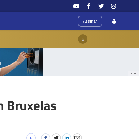
Assinar
×
PUB
m Bruxelas
l
0