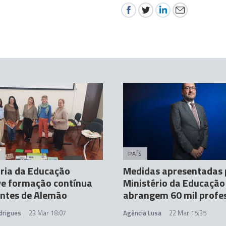
A
PAÍS
ria da Educação
Medidas apresentadas 
e formação contínua
Ministério da Educação
entes de Alemão
abrangem 60 mil profe
drigues
23 Mar 18:07
Agência Lusa
22 Mar 15:35