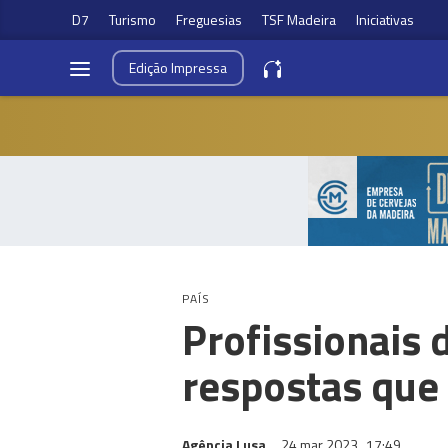
D7
Turismo
Freguesias
TSF Madeira
Iniciativas
Edição
Impressa
PAÍS
Profissionais
respostas que
Agência Lusa
24 mar 2023
17:49