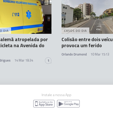
O DIA
CASOS DO DIA
 alemã atropelada por
Colisão entre dois veícu
icleta na Avenida do
provoca um ferido
Orlando Drumond
10 Mar 15:13
drigues
14 Mar 18:34
1
Instale a nossa App