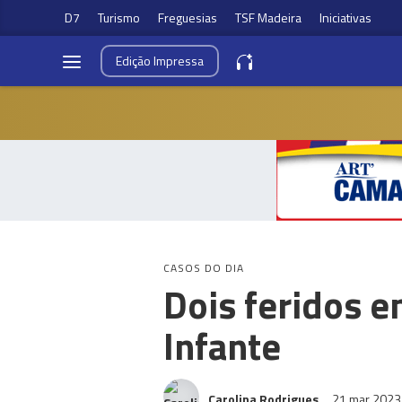
D7
Turismo
Freguesias
TSF Madeira
Iniciativas
Edição
Impressa
CASOS DO DIA
Dois feridos 
Infante
Carolina Rodrigues
21 mar 202