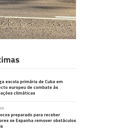
timas
ga escola primária de Cuba em
ecto europeu de combate às
rações climáticas
DO
ocos preparado para receber
res se Espanha remover obstáculos
is