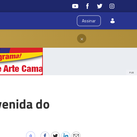
Assinar
×
PUB
venida do
0