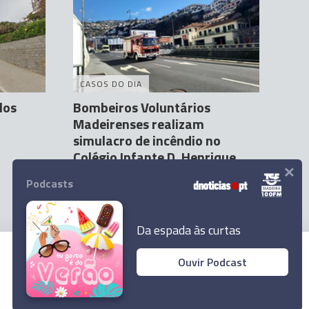
CASOS DO DIA
los
Bombeiros Voluntários
Madeirenses realizam
simulacro de incêndio no
Colégio Infante D. Henrique
×
Carolina Rodrigues
11:41
Podcasts
Da espada às curtas
Ouvir Podcast
© 2023 Empresa Diário de Notícias, Lda.
Todos os direitos reservados.