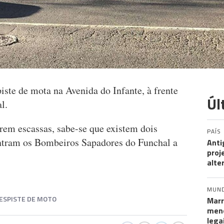
iste de mota na Avenida do Infante, à frente
Úl
l.
rem escassas, sabe-se que existem dois
PAÍS
contram os Bombeiros Sapadores do Funchal a
Anti
proj
alte
MUN
ESPISTE DE MOTO
Marr
meno
lega