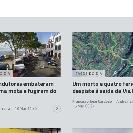
O DIA
CASOS DO DIA
ondutores embateram
Um morto e quatro fer
ma mota e fugiram do
despiste à saída da Via
Francisco José Cardoso
Andreína 
15 Mar 08:27
rreira
18 Mar 11:35
2