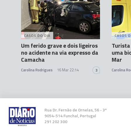
CASOS DO DIA
CASOS D
Um ferido grave e dois ligeiros
Turista
no acidente na via expresso da
uma bic
Camacha
Mar
Carolina Rodrigues
16 Mar 22:14
Carolina Ro
3
Rua Dr. Fernão de Ornelas, 56 - 3º
9054-514 Funchal, Portugal
291 202 300