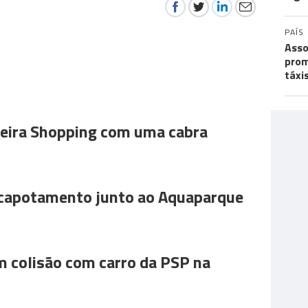
PAÍS
Asso
prom
táxi
ira Shopping com uma cabra
 capotamento junto ao Aquaparque
m colisão com carro da PSP na