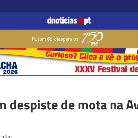
Faltam
65 dias
para os
em despiste de mota na A
3
18:11