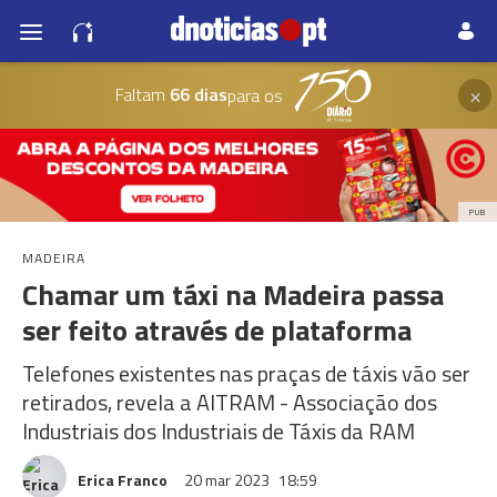
×
Faltam
66 dias
para os
PUB
MADEIRA
Chamar um táxi na Madeira passa
ser feito através de plataforma
Telefones existentes nas praças de táxis vão ser
retirados, revela a AITRAM - Associação dos
Industriais dos Industriais de Táxis da RAM
Erica Franco
20 mar 2023
18:59